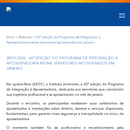
Início
>
Notícias
>
60ª edição do Programa de Integração à
Aposentadoria reúne servidores aposentados em janeiro
28/01/2026 - 60ª EDIÇÃO DO PROGRAMA DE INTEGRAÇÃO À
APOSENTADORIA REÚNE SERVIDORES APOSENTADOS EM
JANEIRO
Na quarta-feira (28/01), o Instituto promoveu a 60ª edição do Programa
de Integração à Aposentadoria, dedicada aos servidores que concluíram
sua trajetória profissional e se aposentaram no mês de janeiro.
Durante o encontro, os participantes receberam suas carteirinhas de
aposentados e orientações sobre direitos, deveres e serviços disponíveis,
fundamentais para garantir mais segurança e tranquilidade no início da
aposentadoria.
O momento também foi de acolhimento e reconhecimento pela